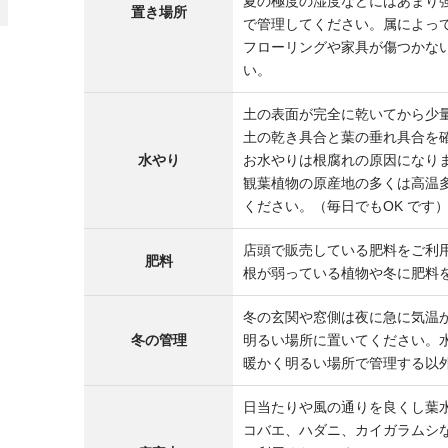
夏の極度の湿度などにはあまり
置き場所
で管理してください。属によっ
フローリングや家具が傷つかな
い。
土の表面が完全に乾いてから少
土の乾き具合と葉の垂れ具合を
水やり
お水やりは根腐れの原因になり
観葉植物の原産地の多くは高温
ください。（毎日でもOK です
店頭で販売している肥料をご利
肥料
根が弱っている植物や冬に肥料
冬の玄関や窓側は夜に急に気温
冬の管理
明るい場所に置いてください。
暖かく明るい場所で管理する以
日当たりや風の通りを良くし葉
コバエ、ハダニ、カイガラムシ