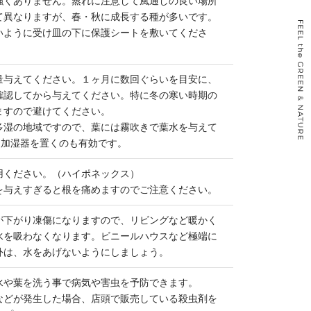
強くありません。蒸れに注意して風通しの良い場所
て異なりますが、春・秋に成長する種が多いです。
いように受け皿の下に保護シートを敷いてくださ
量与えてください。１ヶ月に数回ぐらいを目安に、
確認してから与えてください。特に冬の寒い時期の
ますので避けてください。
多湿の地域ですので、葉には霧吹きで葉水を与えて
）加湿器を置くのも有効です。
用ください。（ハイポネックス）
を与えすぎると根を痛めますのでご注意ください。
が下がり凍傷になりますので、リビングなど暖かく
水を吸わなくなります。ビニールハウスなど極端に
外は、水をあげないようにしましょう。
水や葉を洗う事で病気や害虫を予防できます。
などが発生した場合、店頭で販売している殺虫剤を