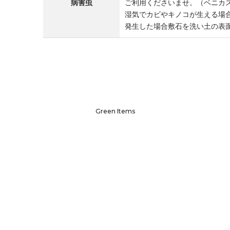
病害虫
ご利用くださいませ。（ベニカ
湿気でカビやキノコが生える場
発生した場合敷石を洗い土の表
Green Items